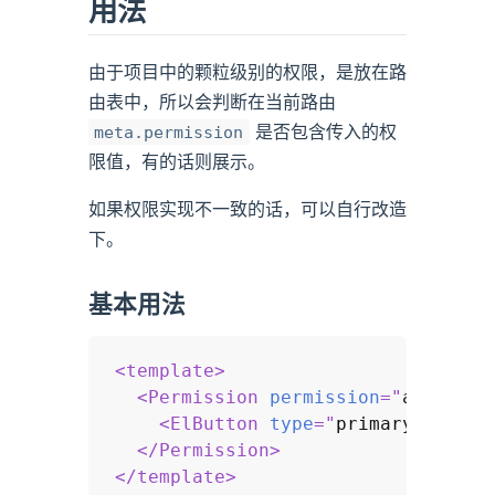
用法
由于项目中的颗粒级别的权限，是放在路
由表中，所以会判断在当前路由
是否包含传入的权
meta.permission
限值，有的话则展示。
如果权限实现不一致的话，可以自行改造
下。
基本用法
<
template
>
<
Permission
permission
=
"
add
"
>
<
ElButton
type
=
"
primary
"
>
 Add 
</
Permission
>
</
template
>