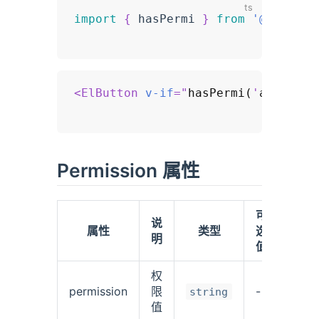
import
{
 hasPermi 
}
from
'@/compon
<
ElButton
v-if
=
"
hasPermi(
'
add
'
)
"
t
Permission 属性
可
默
说
属性
类型
选
认
明
值
值
权
permission
限
-
-
string
值