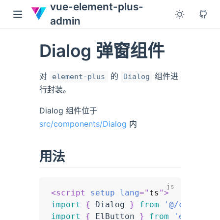
vue-element-plus-
admin
Dialog 弹窗组件
对
的
组件进
element-plus
Dialog
行封装。
Dialog 组件位于
src/components/Dialog
内
用法
<
script
setup
lang
=
"
ts
"
>
import
{
 Dialog 
}
from
'@/componen
import
{
 ElButton 
}
from
'element-