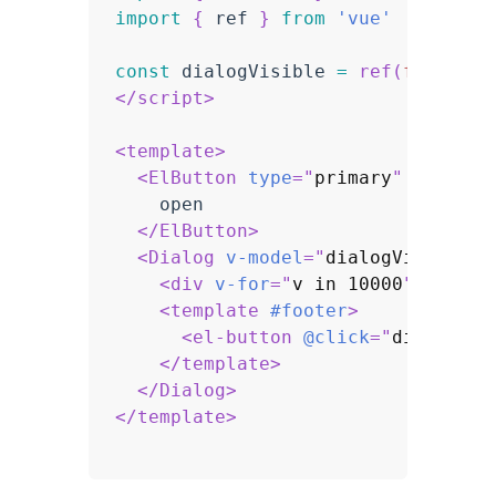
import
{
 ref 
}
from
'vue'
const
 dialogVisible 
=
ref
(
false
)
</
script
>
<
template
>
<
ElButton
type
=
"
primary
"
@click
=
    open

</
ElButton
>
<
Dialog
v-model
=
"
dialogVisible
"
<
div
v-for
=
"
v in 10000
"
:key
=
"
<
template
#footer
>
<
el-button
@click
=
"
dialogVis
</
template
>
</
Dialog
>
</
template
>