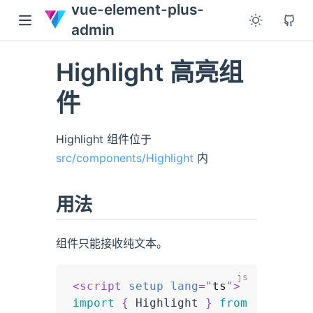
vue-element-plus-
admin
Highlight 高亮组
件
Highlight 组件位于
src/components/Highlight
内
用法
组件只能接收纯文本。
<
script
setup
lang
=
"
ts
"
>
import
{
 Highlight 
}
from
'@/compo