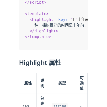
</
script
>
<
template
>
<
Highlight
:keys
=
"
[
'
十年前
'
, 
'
现在
    种一棵树最好的时间是十年前，其次就是现
</
Highlight
>
</
template
>
Highlight 属性
可
说
属性
类型
选
默认值
明
值
包
裹
tag
-
span
string