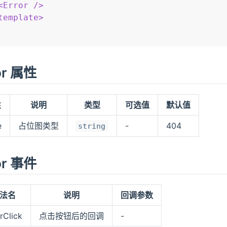
<
Error
/>
template
>
or 属性
性
说明
类型
可选值
默认值
e
占位图类型
-
404
string
or 事件
法名
说明
回调参数
rClick
点击按钮后的回调
-