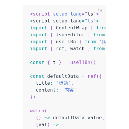
<
script
setup
lang
=
"
ts
"
>
<
script setup lang
=
"ts"
>
import
{
 ContentWrap 
}
from
'@/com
import
{
 JsonEditor 
}
from
'@/comp
import
{
 useI18n 
}
from
'@/hooks/w
import
{
 ref
,
 watch 
}
from
'vue'
const
{
 t 
}
=
useI18n
(
)
const
 defaultData 
=
ref
(
{
  title
:
'标题'
,
  content
:
'内容'
}
)
watch
(
(
)
=>
 defaultData
.
value
,
(
val
)
=>
{