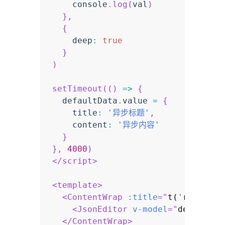
    console
.
log
(
val
)
}
,
{
    deep
:
true
}
)
setTimeout
(
(
)
=>
{
  defaultData
.
value 
=
{
    title
:
'异步标题'
,
    content
:
'异步内容'
}
}
,
4000
)
</
script
>
<
template
>
<
ContentWrap
:title
=
"
t(
'
richText
<
JsonEditor
v-model
=
"
defaultDa
</
ContentWrap
>