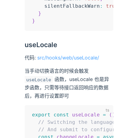
    silentFallbackWarn
:
true
}
}
useLocale
代码:
src/hooks/web/useLocale/
当手动切换语言的时候会触发
函数，useLocale 也是异
useLocale
步函数，只需等待接口返回响应的数据
后，再进行设置即可
export
const
useLocale
=
(
)
=>
{
// Switching the language will c
// And submit to configuration m
const
changeLocale
=
async
(
loca