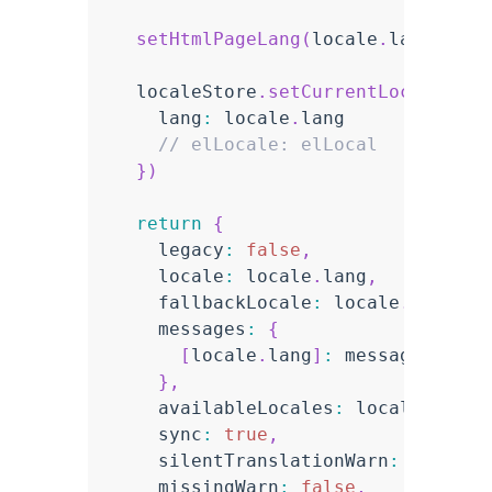
setHtmlPageLang
(
locale
.
lang
)
  localeStore
.
setCurrentLocale
(
{
    lang
:
 locale
.
lang

// elLocale: elLocal
}
)
return
{
    legacy
:
false
,
    locale
:
 locale
.
lang
,
    fallbackLocale
:
 locale
.
lang
,
    messages
:
{
[
locale
.
lang
]
:
 message

}
,
    availableLocales
:
 localeMap
.
ma
    sync
:
true
,
    silentTranslationWarn
:
true
,
    missingWarn
:
false
,