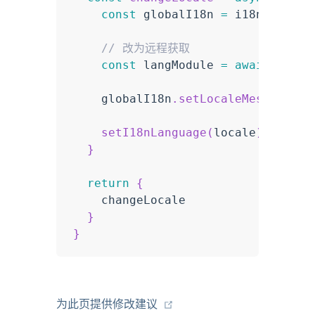
const
 globalI18n 
=
 i18n
.
global

// 改为远程获取
const
 langModule 
=
await
impor
    globalI18n
.
setLocaleMessage
(
lo
setI18nLanguage
(
locale
)
}
return
{
    changeLocale

}
}
为此页提供修改建议