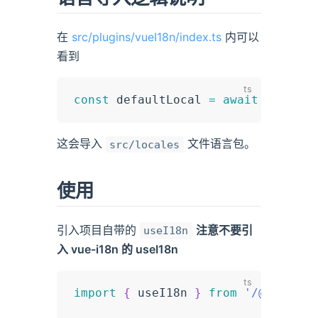
在
src/plugins/vueI18n/index.ts
内可以
看到
const
 defaultLocal 
=
await
import
(
这会导入
文件语言包。
src/locales
使用
引入项目自带的
注意不要引
useI18n
入 vue-i18n 的 useI18n
import
{
 useI18n 
}
from
'/@/hooks/