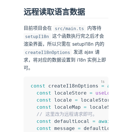
远程读取语言数据
目前项目会在
内等待
src/main.ts
这个函数执行完之后才会
setupI18n
渲染界面，所以只需在 setupI18n 内的
发送 ajax 请
createI18nOptions
求，将对应的数据设置到 i18n 实例上即
可。
const
 createI18nOptions 
=
async
(
)
const
 localeStore 
=
useLocaleSto
const
 locale 
=
 localeStore
.
getCu
const
 localeMap 
=
 localeStore
.
ge
// 这里改为远程请求即可。
const
 defaultLocal 
=
await
impor
const
 message 
=
 defaultLocal
.
def