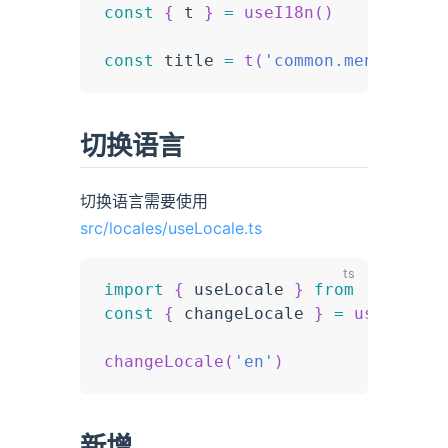
const
{
 t 
}
=
useI18n
(
)
const
 title 
=
t
(
'common.menu'
)
切换语言
切换语言需要使用
src/locales/useLocale.ts
import
{
 useLocale 
}
from
'@/hooks
const
{
 changeLocale 
}
=
useLocale
changeLocale
(
'en'
)
新增