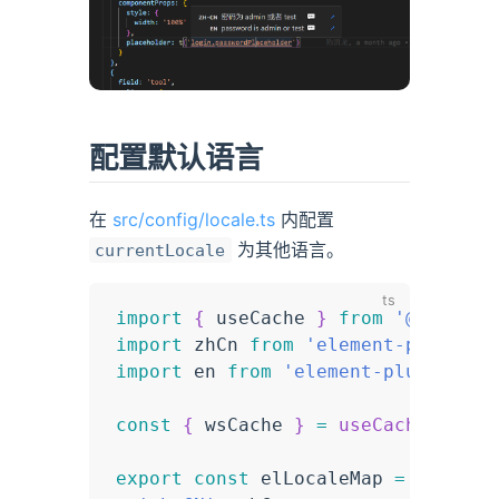
配置默认语言
在
src/config/locale.ts
内配置
为其他语言。
currentLocale
import
{
 useCache 
}
from
'@/hooks/
import
 zhCn 
from
'element-plus/lib
import
 en 
from
'element-plus/lib/l
const
{
 wsCache 
}
=
useCache
(
)
export
const
 elLocaleMap 
=
{