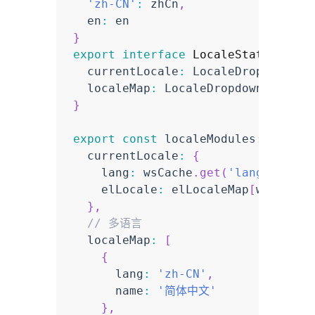
'zh-CN'
:
 zhCn
,
  en
:
}
export
interface
LocaleState
{
  currentLocale
:
 LocaleDropdownType
  localeMap
:
 LocaleDropdownType
[
]
}
export
const
 localeModules
:
 Locale
  currentLocale
:
{
    lang
:
 wsCache
.
get
(
'lang'
)
||
'
    elLocale
:
 elLocaleMap
[
wsCache
.
}
,
// 多语言
  localeMap
:
[
{
      lang
:
'zh-CN'
,
      name
:
'简体中文'
}
,