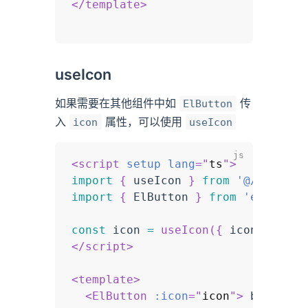
</
template
>
useIcon
如果需要在其他组件中如
传
ElButton
入
属性，可以使用
icon
useIcon
<
script
setup
lang
=
"
ts
"
>
import
{
 useIcon 
}
from
'@/hooks/w
import
{
 ElButton 
}
from
'element-
const
 icon 
=
useIcon
(
{
 icon
:
'svg-
</
script
>
<
template
>
<
ElButton
:icon
=
"
icon
"
>
 button 
<