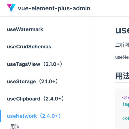
vue-element-plus-admin
us
useWatermark
监听网
useCrudSchemas
useN
useTagsView（2.1.0+）
用
useStorage（2.1.0+）
<
s
useClipboard（2.4.0+）
im
useNetwork（2.4.0+）
co
用法