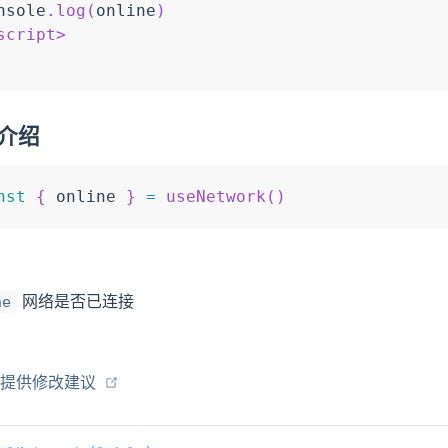
nsole
.
log
(
online
)
script
>
介绍
nst
{
 online 
}
=
useNetwork
(
)
网络是否已连接
ne
页提供修改建议