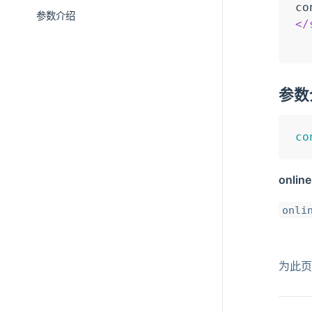
co
参数介绍
</
参数
co
online
onli
为此