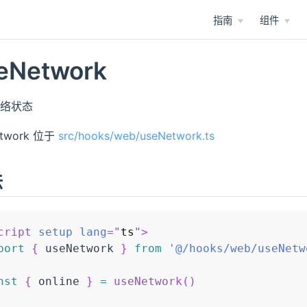
指南
组件
eNetwork
络状态
etwork 位于
src/hooks/web/useNetwork.ts
法
cript
setup
lang
=
"
ts
"
>
port
{
 useNetwork 
}
from
'@/hooks/web/useNetw
nst
{
 online 
}
=
useNetwork
(
)