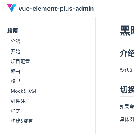
vue-element-plus-admin
黑
指南
介绍
开始
介
项目配置
默认第
路由
权限
切
Mock&联调
组件注册
如果
样式
具体例
构建&部署