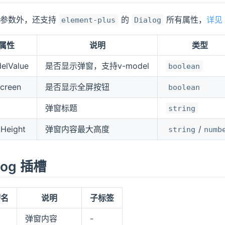
下参数外，还支持
的
所有属性，
详见
element-plus
Dialog
属性
说明
类型
elValue
是否显示弹窗，支持v-model
boolean
screen
是否显示全屏按钮
boolean
弹窗标题
string
Height
弹窗内容最大高度
/
string
numb
log 插槽
槽名
说明
子标签
弹窗内容
-