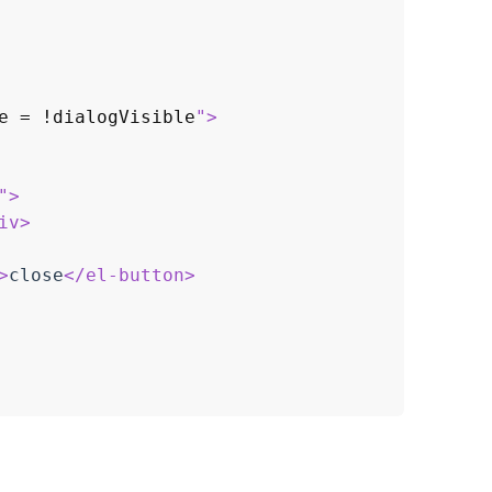
e = !dialogVisible
"
>
"
>
iv
>
>
close
</
el-button
>