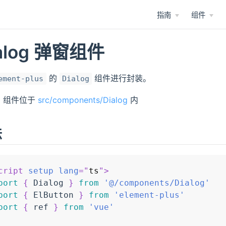
指南
组件
alog 弹窗组件
的
组件进行封装。
ement-plus
Dialog
og 组件位于
src/components/Dialog
内
法
cript
setup
lang
=
"
ts
"
>
port
{
 Dialog 
}
from
'@/components/Dialog'
port
{
 ElButton 
}
from
'element-plus'
port
{
 ref 
}
from
'vue'