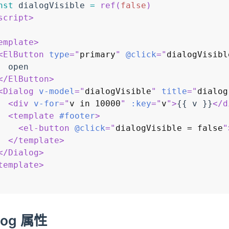
nst
 dialogVisible 
=
ref
(
false
)
script
>
emplate
>
<
ElButton
type
=
"
primary
"
@click
=
"
dialogVisibl
  open

</
ElButton
>
<
Dialog
v-model
=
"
dialogVisible
"
title
=
"
dialog
<
div
v-for
=
"
v in 10000
"
:key
=
"
v
"
>
{{ v }}
</
d
<
template
#footer
>
<
el-button
@click
=
"
dialogVisible = false
"
</
template
>
</
Dialog
>
template
>
log 属性